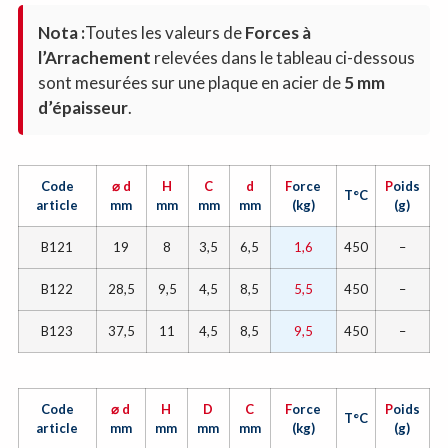
Nota :
Toutes les valeurs de
Forces à
l’Arrachement
relevées dans le tableau ci-dessous
sont mesurées sur une plaque en acier de
5 mm
d’épaisseur
.
Code
⌀ d
H
C
d
F
orce
P
oids
T°C
article
mm
mm
mm
mm
(kg)
(g)
B121
19
8
3,5
6,5
1,6
450
–
B122
28,5
9,5
4,5
8,5
5,5
450
–
B123
37,5
11
4,5
8,5
9,5
450
–
Code
⌀ d
H
D
C
F
orce
P
oids
T°C
article
mm
mm
mm
mm
(kg)
(g)