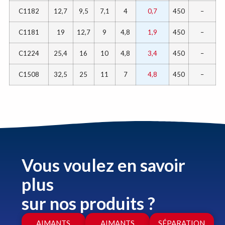
C1182
12,7
9,5
7,1
4
0,7
450
–
C1181
19
12,7
9
4,8
1,9
450
–
C1224
25,4
16
10
4,8
3,4
450
–
C1508
32,5
25
11
7
4,8
450
–
Vous voulez en savoir
plus
sur nos produits ?
AIMANTS
AIMANTS
SÉPARATION