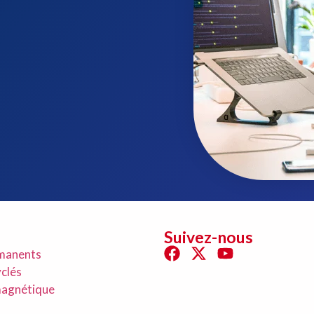
Suivez-nous
manents
clés
magnétique