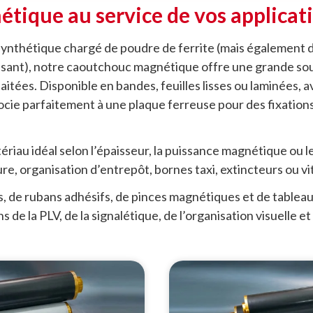
nétique au service de vos applicat
 synthétique chargé de poudre de ferrite (mais égalemen
sant), notre caoutchouc magnétique offre une grande so
tées. Disponible en bandes, feuilles lisses ou laminées, a
ssocie parfaitement à une plaque ferreuse pour des fixation
ériau idéal selon l’épaisseur, la puissance magnétique ou l
re, organisation d’entrepôt, bornes taxi, extincteurs ou vi
, de rubans adhésifs, de pinces magnétiques et de tablea
de la PLV, de la signalétique, de l’organisation visuelle et