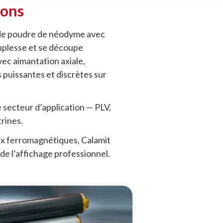
ions
t de poudre de néodyme avec
uplesse et se découpe
vec aimantation axiale,
s puissantes et discrètes sur
e secteur d’application — PLV,
trines.
ux ferromagnétiques, Calamit
 de l’affichage professionnel.