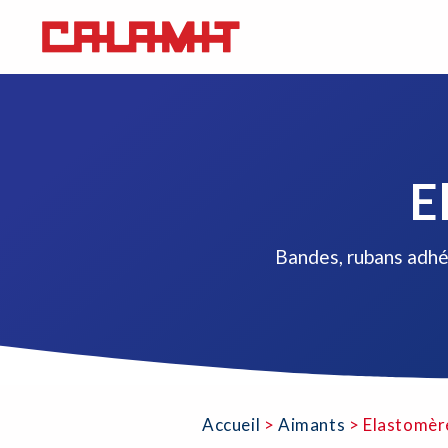
E
Bandes, rubans adhé
Accueil
>
Aimants
>
Elastomèr