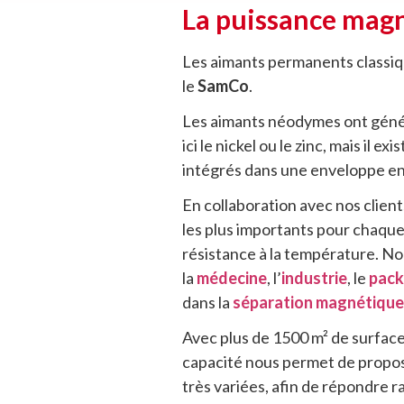
La puissance magn
Les aimants permanents classiq
le
SamCo
.
Les aimants néodymes ont génér
ici le nickel ou le zinc, mais il
intégrés dans une enveloppe e
En collaboration avec nos clien
les plus importants pour chaque 
résistance à la température. Nou
la
médecine
, l’
industrie
,
le
pack
dans la
séparation magnétique
Avec plus de 1500 m² de surface
capacité nous permet de propos
très variées, afin de répondre 