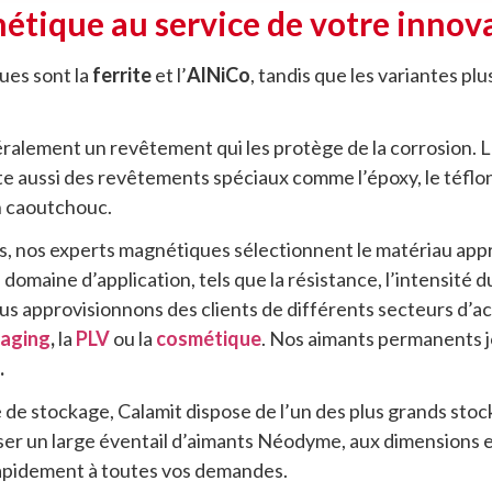
étique au service de votre innov
ues sont la
ferrite
et l’
AlNiCo
, tandis que les variantes pl
alement un revêtement qui les protège de la corrosion. 
 existe aussi des revêtements spéciaux comme l’époxy, le téfl
n caoutchouc.
ts, nos experts magnétiques sélectionnent le matériau app
domaine d’application, tels que la résistance, l’intensité d
s approvisionnons des clients de différents secteurs d’acti
aging
,
la
PLV
ou la
cosmétique
. Nos aimants permanents j
.
 de stockage, Calamit dispose de l’un des plus grands sto
er un large éventail d’aimants Néodyme, aux dimensions 
rapidement à toutes vos demandes.