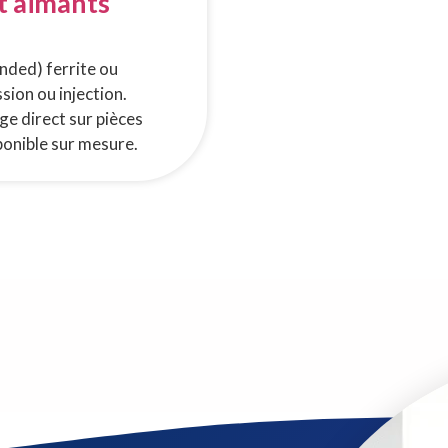
t aimants
nded) ferrite ou
ion ou injection.
e direct sur pièces
ponible sur mesure.