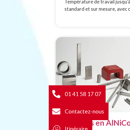
Température de travail jusqu’
standard et sur mesure, avec o
01 41 58 17 07
Contactez-nous
Aimants en AlNiC
Itinéraire