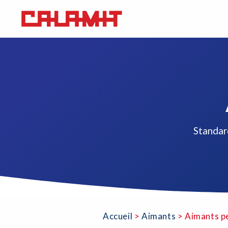
Standar
Accueil
>
Aimants
>
Aimants p