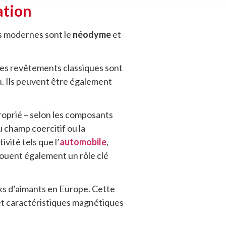
ation
us modernes sont le
néodyme
et
Les revêtements classiques sont
on. Ils peuvent être également
roprié – selon les composants
u champ coercitif ou la
vité tels que l’
automobile
,
ouent également un rôle clé
cks d’aimants en Europe. Cette
et caractéristiques magnétiques