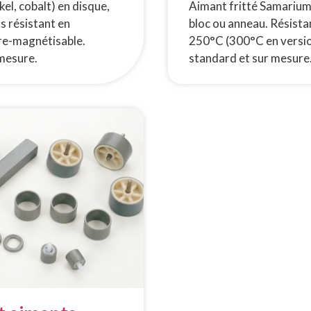
el, cobalt) en disque,
Aimant fritté Samarium
s résistant en
bloc ou anneau. Résista
re-magnétisable.
250°C (300°C en versio
 mesure.
standard et sur mesure