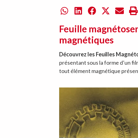
Feuille magnétosens
magnétiques
Découvrez les Feuilles Magnét
présentant sous la forme d’un fi
tout élément magnétique présent 