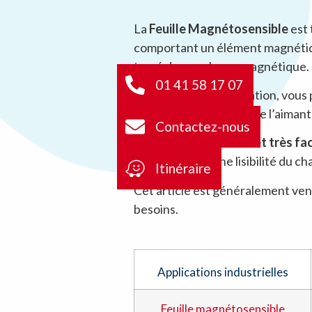
La
Feuille Magnétosensible
est 
comportant un élément magnétique 
tracé de son champ magnétique.
01 41 58 17 07
Grâce à cette visualisation, vous 
vérifier la distribution de l’aiman
Contactez-nous
La feuille est
très fine et très fa
offrant une bonne lisibilité du 
Itinéraire
Cet article est généralement ven
besoins.
Applications industrielles
Feuille magnétosensible