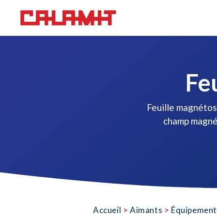
Fe
Feuille magnétose
champ magnét
Accueil
>
Aimants
>
Équipement