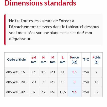
Dimensions standards
Nota :
Toutes les valeurs de
Forces à
l’Arrachement
relevées dans le tableau ci-dessous
sont mesurées sur une plaque en acier de
5 mm
d’épaisseur
.
⌀ d
H
M
L
F
orce
P
oids
Code article
T°C
mm
mm
mm
mm
(kg)
(g)
385.WKi.F.16…
16
4,5
M4
11
1,5
250
9
385.WKi.F.20…
20
6
M5
13
3
250
16
385.WKi.F.32…
32
7,2
M6
15,5
9,6
250
52